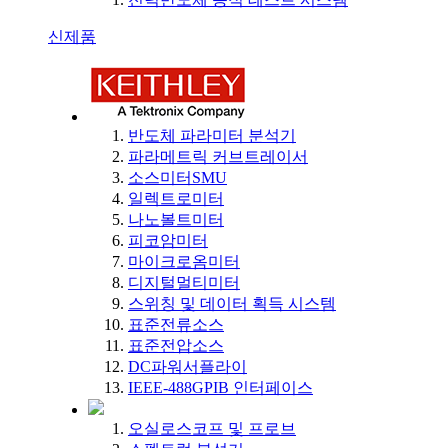
신제품
반도체 파라미터 분석기
파라메트릭 커브트레이서
소스미터SMU
일렉트로미터
나노볼트미터
피코암미터
마이크로옴미터
디지털멀티미터
스위칭 및 데이터 획득 시스템
표준전류소스
표준전압소스
DC파워서플라이
IEEE-488GPIB 인터페이스
오실로스코프 및 프로브