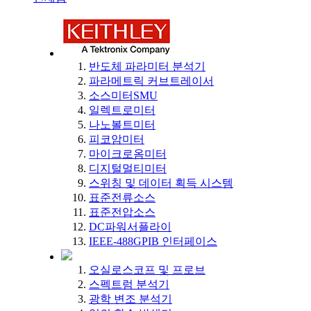
반도체 파라미터 분석기
파라메트릭 커브트레이서
소스미터SMU
일렉트로미터
나노볼트미터
피코암미터
마이크로옴미터
디지털멀티미터
스위칭 및 데이터 획득 시스템
표준전류소스
표준전압소스
DC파워서플라이
IEEE-488GPIB 인터페이스
오실로스코프 및 프로브
스펙트럼 분석기
광학 변조 분석기