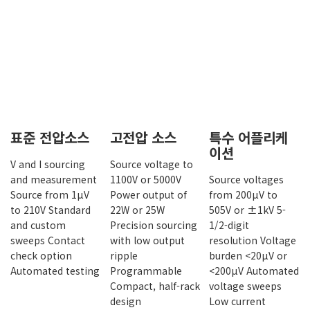
표준전압소스
표준 전압소스
고전압 소스
특수 어플리케
이션
V and I sourcing
Source voltage to
and measurement
1100V or 5000V
Source voltages
Source from 1µV
Power output of
from 200μV to
to 210V Standard
22W or 25W
505V or ±1kV 5-
and custom
Precision sourcing
1/2-digit
sweeps Contact
with low output
resolution Voltage
check option
ripple
burden <20µV or
Automated testing
Programmable
<200µV Automated
Compact, half-rack
voltage sweeps
design
Low current