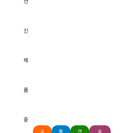
션
EMIEMC
전력 및 에너지 효율성
레이더 및 전자 효율성
스펙트럼 관리 간섭 찾기
신
무선 및 RF
고속 시리얼 통신
항공우주 및 방위산업
오토모티브
제
교육기관
양자연구
의학
품
전기 자동차 부품 테스트 솔루션
멀티채널 어레이 측정 시스템
중
전력반도체 동적 테스트 시스템
신제품
교
특
견
로