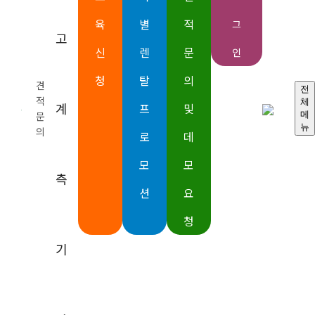
반도체 파라미터 분석기
육
별
적
그
파라메트릭 커브트레이서
고
소스미터SMU
신
렌
문
인
일렉트로미터
나노볼트미터
청
탈
의
견
피코암미터
전
적
체
마이크로옴미터
계
프
및
문
메
디지털멀티미터
뉴
의
로
데
스위칭 및 데이터 획득 시스템
표준전류소스
모
모
표준전압소스
측
DC파워서플라이
션
요
IEEE-488GPIB 인터페이스
청
오실로스코프 및 프로브
스펙트럼 분석기
기
광학 변조 분석기
임의 함수 발생기
임의 파형 발생기
백터 신호 발생기