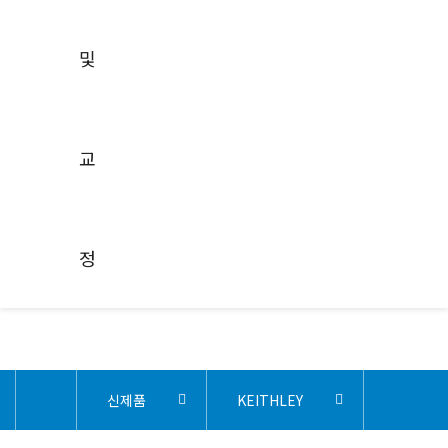
데이터시트
매뉴얼
선택가이드
및
어플리케이션
수리 및 교정
수리
교정
교
수리
교육신청
특별 렌탈 프로모션
견적문의 및 데모요
청
정
닫기
신제품
KEITHLEY